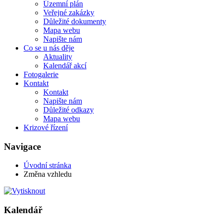
Územní plán
Veřejné zakázky
Důležité dokumenty
Mapa webu
Napište nám
Co se u nás děje
Aktuality
Kalendář akcí
Fotogalerie
Kontakt
Kontakt
Napište nám
Důležité odkazy
Mapa webu
Krizové řízení
Navigace
Úvodní stránka
Změna vzhledu
Kalendář