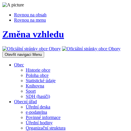
Rovnou na obsah
Rovnou na menu
Změna vzhledu
Otevřit navigaci
Menu
Obec
Historie obce
Poloha obce
Statistické údaje
Knihovna
Sport
SDH (hasiči)
Obecní úřad
Úřední deska
e-podatelna
Povinné informace
Úřední hodiny
Organizační struktura