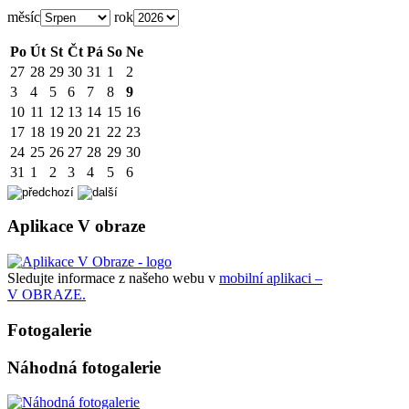
měsíc
rok
Po
Út
St
Čt
Pá
So
Ne
27
28
29
30
31
1
2
3
4
5
6
7
8
9
10
11
12
13
14
15
16
17
18
19
20
21
22
23
24
25
26
27
28
29
30
31
1
2
3
4
5
6
Aplikace V obraze
Sledujte informace z našeho webu v
mobilní aplikaci –
V OBRAZE.
Fotogalerie
Náhodná fotogalerie