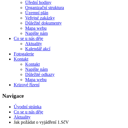
Úřední hodiny
Organizační struktura
Územní plán
Veřejné zakázky
Důležité dokumenty
Mapa webu
Napište nám
Co se u nás děje
Aktuality
Kalendář akcí
Fotogalerie
Kontakt
Kontakt
Napište nám
Důležité odkazy
Mapa webu
Krizové řízení
Navigace
Úvodní stránka
Co se u nás děje
Aktuality
Jak požádat o vyjádření 1.SčV