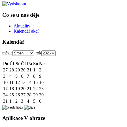
Co se u nás děje
Aktuality
Kalendář akcí
Kalendář
měsíc
rok
Po
Út
St
Čt
Pá
So
Ne
27
28
29
30
31
1
2
3
4
5
6
7
8
9
10
11
12
13
14
15
16
17
18
19
20
21
22
23
24
25
26
27
28
29
30
31
1
2
3
4
5
6
Aplikace V obraze