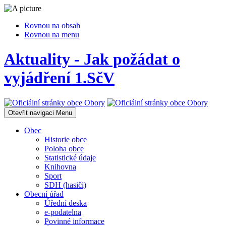
Rovnou na obsah
Rovnou na menu
Aktuality - Jak požádat o
vyjádření 1.SčV
Otevřit navigaci
Menu
Obec
Historie obce
Poloha obce
Statistické údaje
Knihovna
Sport
SDH (hasiči)
Obecní úřad
Úřední deska
e-podatelna
Povinné informace