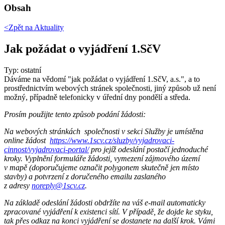
Obsah
<Zpět na
Aktuality
Jak požádat o vyjádření 1.SčV
Typ: ostatní
Dáváme na vědomí "jak požádat o vyjádření 1.SčV, a.s.", a to
prostřednictvím webových stránek společnosti, jiný způsob už není
možný, případně telefonicky v úřední dny pondělí a středa.
Prosím použijte tento způsob podání žádosti:
Na webových stránkách společnosti v sekci Služby je umístěna
online žádost
https://www.1scv.cz/sluzby/vyjadrovaci-
cinnost/vyjadrovaci-portal/
pro jejíž odeslání postačí jednoduché
kroky. Vyplnění formuláře žádosti, vymezení zájmového území
v mapě (doporučujeme označit polygonem skutečně jen místo
stavby) a potvrzení z doručeného emailu zaslaného
z adresy
noreply@1scv.cz
.
Na základě odeslání žádosti obdržíte na váš e-mail automaticky
zpracované vyjádření k existenci sítí. V případě, že dojde ke styku,
tak přes odkaz na konci vyjádření se dostanete na další krok. Vámi